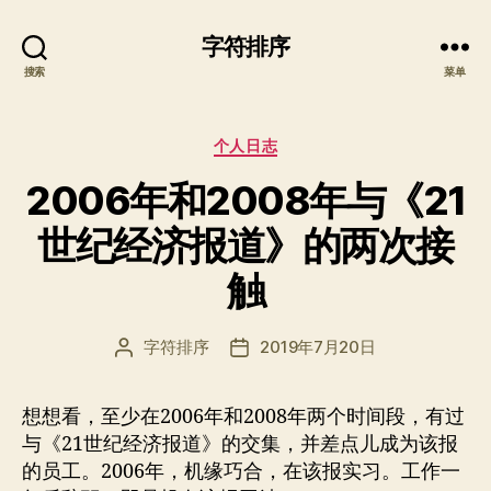
字符排序
搜索
菜单
分
个人日志
类
2006年和2008年与《21
世纪经济报道》的两次接
触
字符排序
2019年7月20日
文
发
章
布
作
日
想想看，至少在2006年和2008年两个时间段，有过
者
期
与《21世纪经济报道》的交集，并差点儿成为该报
的员工。2006年，机缘巧合，在该报实习。工作一