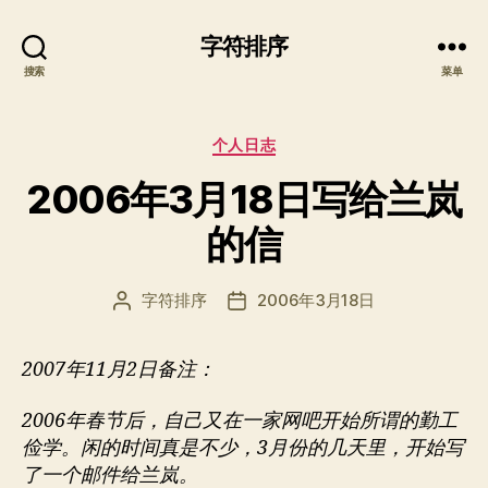
字符排序
搜索
菜单
分
个人日志
类
2006年3月18日写给兰岚
的信
字符排序
2006年3月18日
文
发
章
布
作
日
2007年11月2日备注：
者
期
2006年春节后，自己又在一家网吧开始所谓的勤工
俭学。闲的时间真是不少，3月份的几天里，开始写
了一个邮件给兰岚。