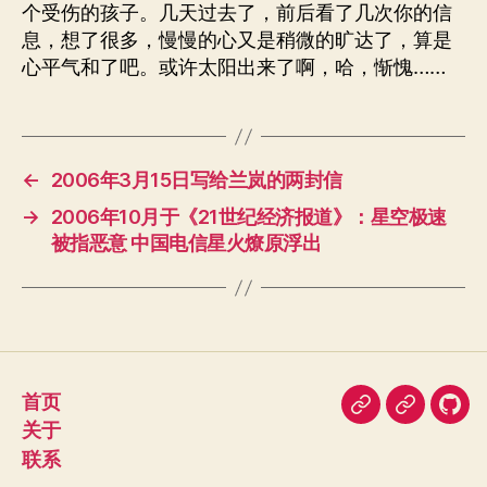
个受伤的孩子。几天过去了，前后看了几次你的信
息，想了很多，慢慢的心又是稍微的旷达了，算是
心平气和了吧。或许太阳出来了啊，哈，惭愧……
←
2006年3月15日写给兰岚的两封信
→
2006年10月于《21世纪经济报道》：星空极速
被指恶意 中国电信星火燎原浮出
首页
即
豆
我
关于
刻
瓣
在
联系
Git