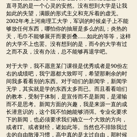
直寻觅的是一个心灵的安然。没有想到大学是让我
如此的失望，满眼的形式主义和充斥着的虚无。
2002年考上河南理工大学，军训的时候桌子上不能
够放任何东西，哪怕你的抽屉是多么的乱；炎热的
天，毛巾不能够展开而要折叠……如此的等等，这样
的大学不上也罢。没有想到的是，而今的大学有过
之而不及，没有办法，总不能够再退学吧。
对于大学，我不愿意某门课很是优秀或者是90份左
右的成绩吧，我宁愿都大致即可，希望那剩余的时
间我多看看别的东西。对于咱们的新闻学，新闻学
无学，其实就是学的东西太多而已。而且看看咱们
的教本，受制于体制，是宣传而不是新闻，是灌输
而不是思考。新闻方面的兴趣，我是来源一直的成
长潜意识的，这个我不怕她能够消弭。专业化要求
下的新闻，也必须要求我们确立一个大致的方向，
或者IT、或者财经，诸如此等。当然也不排除我过
去的自由散漫习惯，高中真的是太过自由，那时候