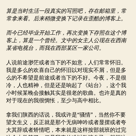
算是当时生活一段真实的写照吧，存在邮箱里，常
常拿来看。后来稍微变换下记录在歪酷的博客上。
而今已经毕业开始工作，再次变换下存照在这个博
客上，算是一个曾经。文中的女主人公现在在西南
某省电视台，而我在西部某区一家公司。
人说前途渺茫或者当下的不如意，人们常常怀旧。
我是多么的欢喜自己的怀旧以对现实不屑，但是多
么的不希望是前途或者当下的不好。今夜，不是很
冷，人也精神，但是还是响起了《站台》，这个我
小时候某晚会接触其实是很老的歌曲。也许是真的
对于现在的我很惆怅，至少与高中相比。
拿我们陕西的话说，我或许是“骚情”，当然你不要
望文生义，反正就是那个无病呻吟或者显摆或者夸
大其辞或者矫情吧，本来就是这样按部就班的过完