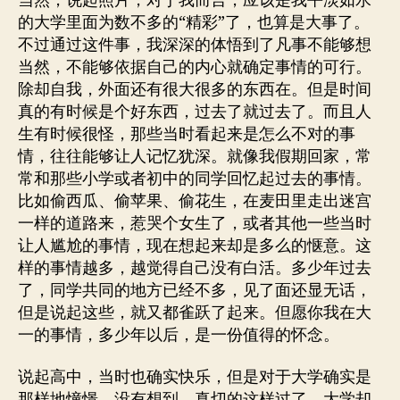
当然，说起照片，对于我而言，应该是我平淡如水
的大学里面为数不多的“精彩”了，也算是大事了。
不过通过这件事，我深深的体悟到了凡事不能够想
当然，不能够依据自己的内心就确定事情的可行。
除却自我，外面还有很大很多的东西在。但是时间
真的有时候是个好东西，过去了就过去了。而且人
生有时候很怪，那些当时看起来是怎么不对的事
情，往往能够让人记忆犹深。就像我假期回家，常
常和那些小学或者初中的同学回忆起过去的事情。
比如偷西瓜、偷苹果、偷花生，在麦田里走出迷宫
一样的道路来，惹哭个女生了，或者其他一些当时
让人尴尬的事情，现在想起来却是多么的惬意。这
样的事情越多，越觉得自己没有白活。多少年过去
了，同学共同的地方已经不多，见了面还显无话，
但是说起这些，就又都雀跃了起来。但愿你我在大
一的事情，多少年以后，是一份值得的怀念。
说起高中，当时也确实快乐，但是对于大学确实是
那样地憧憬，没有想到，真切的这样过了，大学却