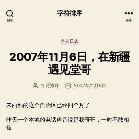
字符排序
搜索
菜单
分
个人日志
类
2007年11月6日，在新疆
遇见堂哥
字符排序
2007年11月6日
文
发
章
布
作
日
来西部的这个自治区已经四个月了
者
期
昨天一个本地的电话声音说是我哥哥，一时不敢相
信