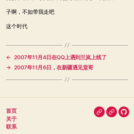
子啊，不如带我走吧
这个时代
←
2007年11月4日在QQ上遇到兰岚上线了
→
2007年11月6日，在新疆遇见堂哥
首页
即
豆
我
关于
刻
瓣
在
联系
Git