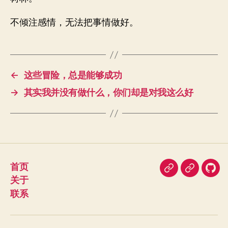
不倾注感情，无法把事情做好。
←
这些冒险，总是能够成功
→
其实我并没有做什么，你们却是对我这么好
首页
即
豆
我
关于
刻
瓣
在
联系
Git