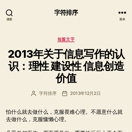
字符排序
搜索
菜单
分
短篇文字
类
2013年关于信息写作的认
识：理性 建设性 信息创造
价值
字符排序
2013年12月2日
文
发
章
布
作
日
怕什么就去做什么，克服畏难心理。不愿意什么就
者
期
去做什么，克服慵懒心理。