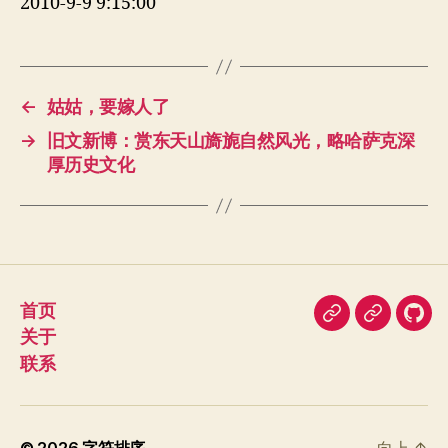
2010-9-9 9:15:00
←
姑姑，要嫁人了
→
旧文新博：赏东天山旖旎自然风光，略哈萨克深
厚历史文化
首页
即
豆
我
关于
刻
瓣
在
联系
Git
© 2026
字符排序
向上
↑