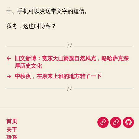
十、手机可以发送带文字的短信。
我考，这也叫博客？
←
旧文新博：赏东天山旖旎自然风光，略哈萨克深
厚历史文化
→
中秋夜，在原来上班的地方转了一下
首页
即
豆
我
关于
刻
瓣
在
联系