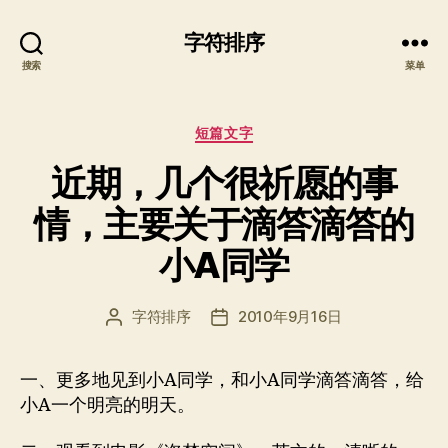
字符排序
搜索
菜单
分
短篇文字
类
近期，几个很祈愿的事
情，主要关于滴答滴答的
小A同学
字符排序
2010年9月16日
文
发
章
布
作
日
一、更多地见到小A同学，和小A同学滴答滴答，给
者
期
小A一个明亮的明天。