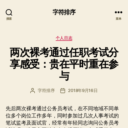
字符排序
搜索
菜单
分
个人日志
类
两次裸考通过任职考试分
享感受：贵在平时重在参
与
字符排序
2018年9月16日
文
发
章
布
作
日
先后两次裸考通过公务员考试，在不同地域不同单
者
期
位多个岗位工作多年，同时参加过几次人事考试的
笔试监考及面试官，经常有年轻同志询问公务员考