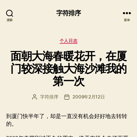
字符排序
搜索
菜单
分
个人日志
类
面朝大海春暖花开，在厦
门较深接触大海沙滩我的
第一次
字符排序
2009年2月12日
文
发
章
布
作
日
到厦门快半年了，却是一直没有机会好好地去转转
者
期
的。