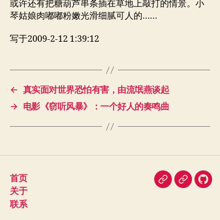
或许还有把糖葫芦串条插在草地上敲打的情景。小
琴姑娘肉嘟嘟粉嫩光滑细腻可人的……
写于2009-2-12 1:39:12
←
真实面对世界恐怕有害，由流氓燕谈起
→
电影《窃听风暴》：一个好人的奏鸣曲
首页
即
豆
我
关于
刻
瓣
在
联系
Git