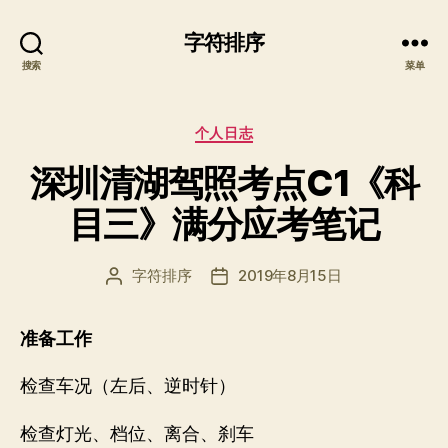
字符排序
搜索
菜单
分
个人日志
类
深圳清湖驾照考点C1《科
目三》满分应考笔记
字符排序
2019年8月15日
文
发
章
布
作
日
准备工作
者
期
检查车况（左后、逆时针）
检查灯光、档位、离合、刹车