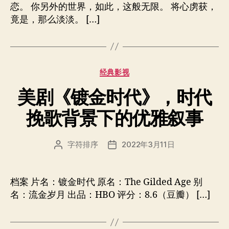
恋。 你另外的世界，如此，这般无限。 将心虏获，
竟是，那么淡淡。 […]
分
经典影视
类
美剧《镀金时代》，时代
挽歌背景下的优雅叙事
字符排序
2022年3月11日
文
发
章
布
作
日
者
期
档案 片名：镀金时代 原名：The Gilded Age 别
名：流金岁月 出品：HBO 评分：8.6（豆瓣） […]