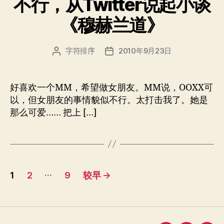
不行，从Twitter说起小谈
《穆赫兰道》
字符排序
2010年9月23日
文
发
章
布
作
日
者
期
好喜欢一个MM，希望做女朋友。MM说，OOXX可
以，但女朋友的事情貌似不行。太打击我了。她是
那么可爱…… 把上 […]
文
…
1
2
9
较早
→
章
分