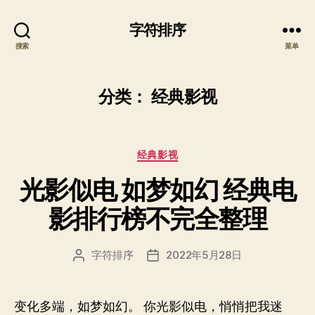
字符排序
搜索
菜单
分类：
经典影视
分
经典影视
类
光影似电 如梦如幻 经典电
影排行榜不完全整理
字符排序
2022年5月28日
文
发
章
布
作
日
者
期
变化多端，如梦如幻。 你光影似电，悄悄把我迷