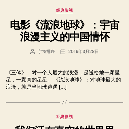
分
经典影视
类
电影《流浪地球》：宇宙
浪漫主义的中国情怀
字符排序
2019年3月28日
文
发
章
布
作
日
者
期
《三体》：对一个人最大的浪漫，是送给她一颗星
星，一颗真的星星。 《流浪地球》：对地球最大的
浪漫，就是当地球遭遇 […]
分
经典影视
类