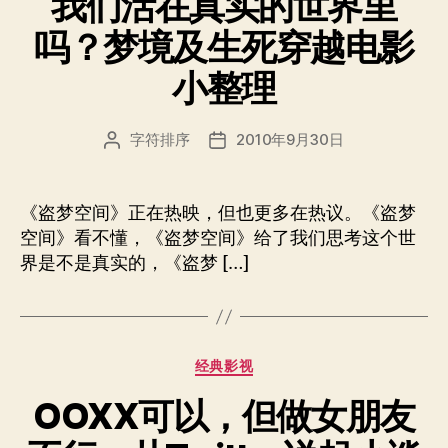
我们活在真实的世界里
吗？梦境及生死穿越电影
小整理
字符排序
2010年9月30日
文
发
章
布
作
日
者
期
《盗梦空间》正在热映，但也更多在热议。《盗梦
空间》看不懂，《盗梦空间》给了我们思考这个世
界是不是真实的，《盗梦 […]
分
经典影视
类
OOXX可以，但做女朋友