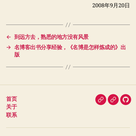
2008年9月20日
←
到远方去，熟悉的地方没有风景
→
名博客出书分享经验，《名博是怎样炼成的》出
版
首页
即
豆
我
关于
刻
瓣
在
联系
Git