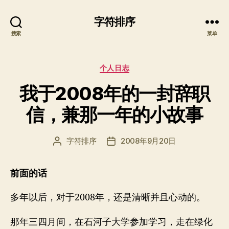
字符排序
搜索
菜单
分
个人日志
类
我于2008年的一封辞职
信，兼那一年的小故事
字符排序
2008年9月20日
文
发
章
布
作
日
前面的话
者
期
多年以后，对于2008年，还是清晰并且心动的。
那年三四月间，在石河子大学参加学习，走在绿化