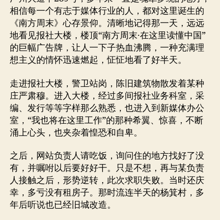
相信每一个有志于媒体行业的人，都对这里诞生的
《南方周末》心存景仰。清晰地记得那一天，远远
地看见报社大楼，楼顶“南方周末·在这里读懂中国”
的巨幅广告牌，让人一下子热血沸腾，一种充满理
想主义的情怀迅速燃起，怔怔地看了好半天。
走进报社大楼，警卫站岗，陈旧建筑物散发着某种
庄严肃穆。进入大楼，经过多间报社业务科室，采
编、发行等等字样那么熟悉，也进入到新媒体办公
室，“我也将在这里工作”的那种希翼、惊喜，不断
涌上心头，也夹杂着惶恐和自卑。
之后，网站负责人请吃饭，询问住的地方找好了没
有，并嘱咐以后要好好干。只是不想，再与某负责
人接触之后，形势逆转，此次求职失败。当时还庆
幸，多亏没有租房子。那时流连半天的杨箕村，多
年后听说也已经旧城改造。