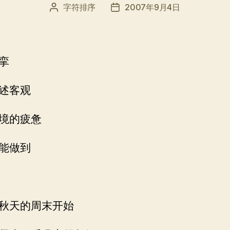
字符排序
2007年9月4日
文
发
章
布
作
日
者
期
挛
述客观
境的疲惫
能做到
秋天的周末开始