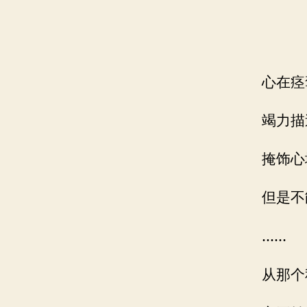
心在痉
竭力描
掩饰心
但是不
……
从那个