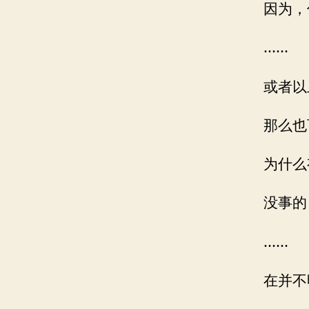
因为，
……
或者以
那么也
为什么
没事的
……
在并不