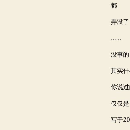
都
弄没了
……
没事的
其实什
你说过
仅仅是
写于200