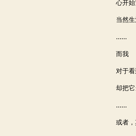
心开始
当然生
……
而我
对于看
却把它
……
或者，