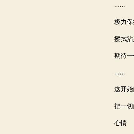
……
极力保
擦拭沾
期待一
……
这开始
把一切
心情