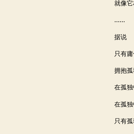
就像它
……
据说
只有庸
拥抱孤
在孤独
在孤独
只有孤