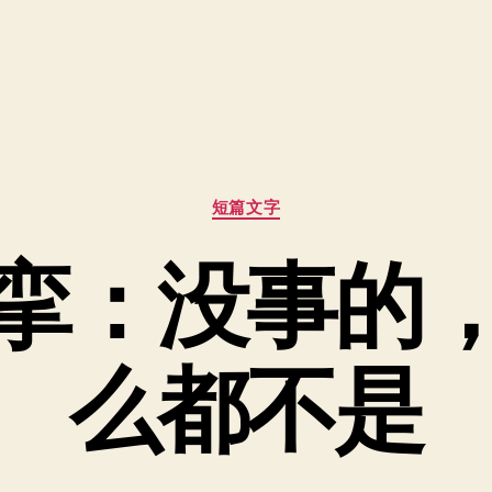
分
短篇文字
类
挛：没事的
么都不是