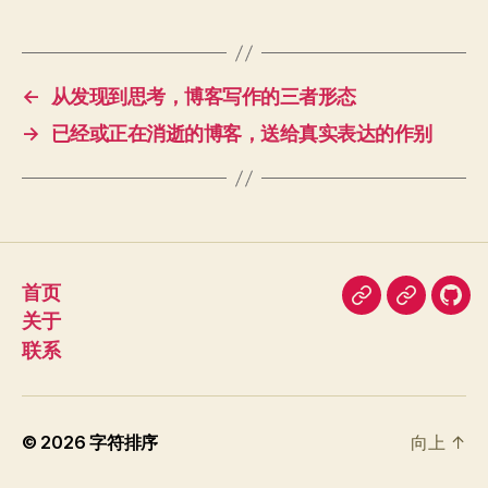
←
从发现到思考，博客写作的三者形态
→
已经或正在消逝的博客，送给真实表达的作别
首页
即
豆
我
关于
刻
瓣
在
联系
Git
© 2026
字符排序
向上
↑