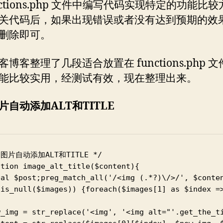
nctions.php 文件中编写代码实现特定的功能比
关代码后，如果出现错误或者没有达到预期的效
删除即可。
博客整理了几段适合放置在 functions.php 
能比较实用，经测试有效，现在整理出来。
片自动添加ALT和TITLE
 图片自动添加ALT和TITLE */

tion image_alt_title($content){

bal $post;preg_match_all('/<img (.*?)\/>/', $conten
!is_null($images)) {foreach($images[1] as $index =>
w_img = str_replace('<img', '<img alt="'.get_the_t