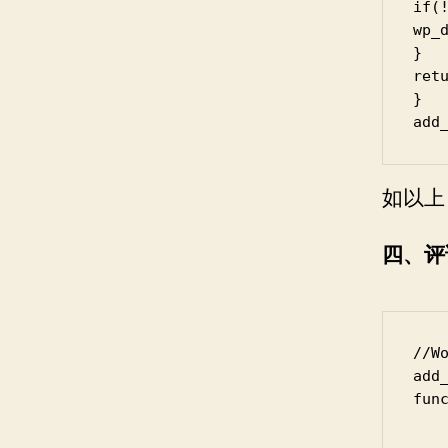
if(
wp_
}

retu
}

add
如以上
四、评
//
add
fun
	$phpmailer
   