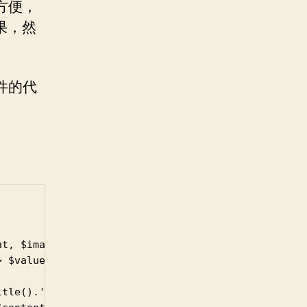
较方便，
果，然
文件的代
t, $images);

 $value)

itle().'-'.get_bloginfo('name').'"'.'title="'.get_t