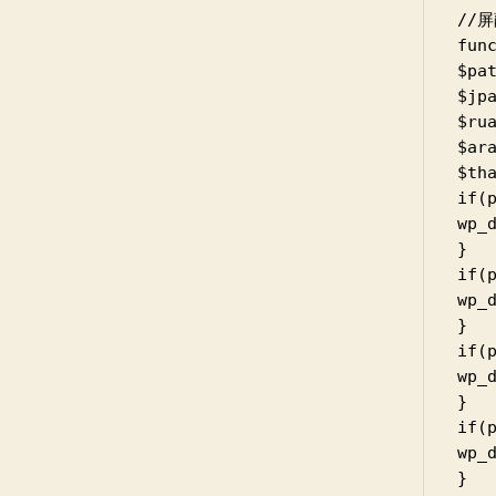
//
fun
$pa
$jp
$rua
$arattern 
$th
if(
wp_
}

if(
wp_
}

if(
wp_die(
}

if(
wp_d
}
