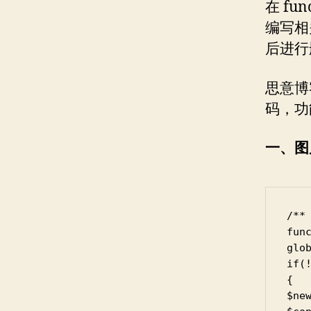
在 fu
编写相
后进行
思意博客
码，功
一、图
/**
func
glo
if(
{

$ne