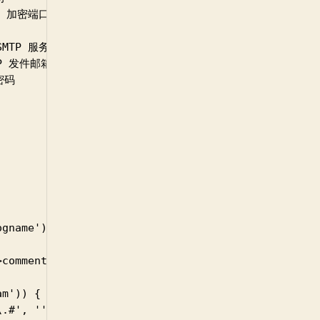
SL 加密端口为465

/ SMTP 服务器地址

MTP 发件邮箱地址

密码

gname'), ENT_QUOTES);

comment_parent : '';

m')) {

.#', '', strtolower($_SERVER['SERVER_NAME']));
