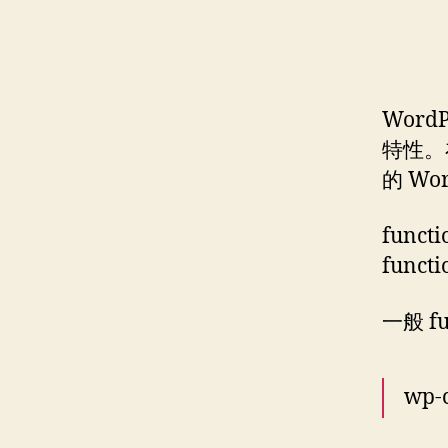
Word
特性。
的 Wo
func
fun
一般 f
wp-