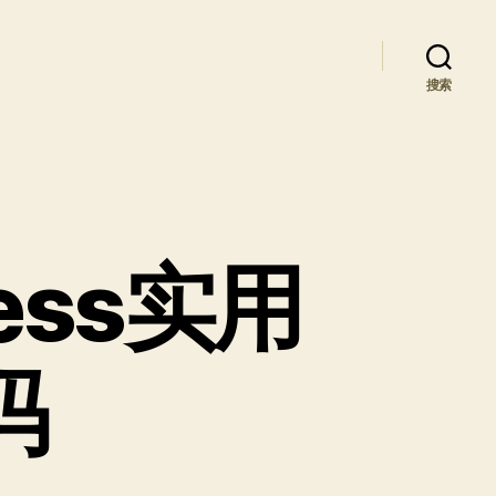
搜索
ess实用
码