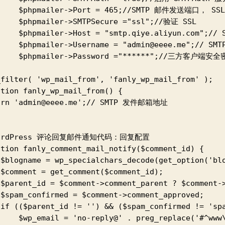
     $phpmailer->Port = 465;//SMTP 邮件发送端口， S
     $phpmailer->SMTPSecure ="ssl";//验证 SSL

     $phpmailer->Host = "smtp.qiye.aliyun.com";/
     $phpmailer->Username = "admin@eeee.me";// S
     $phpmailer->Password ="******";//三方客户端安全
_filter( 'wp_mail_from', 'fanly_wp_mail_from' );

tion fanly_wp_mail_from() {

urn 'admin@eeee.me';// SMTP 发件邮箱地址

WordPress 评论回复邮件通知代码：回复配置

ction fanly_comment_mail_notify($comment_id) {

 $blogname = wp_specialchars_decode(get_option('blo
 $comment = get_comment($comment_id);

 $parent_id = $comment->comment_parent ? $comment->
 $spam_confirmed = $comment->comment_approved;

 if (($parent_id != '') && ($spam_confirmed != 'spa
     $wp_email = 'no-reply@' . preg_replace('#^www\