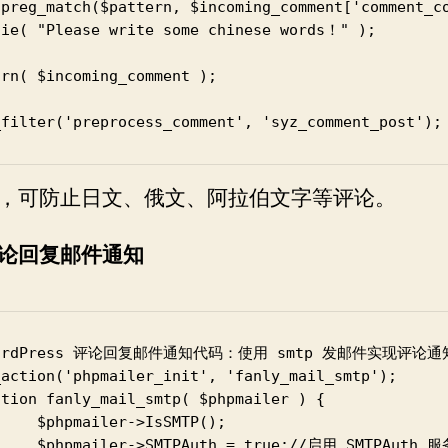
!preg_match($pattern, $incoming_comment['comment_co
die( "Please write some chinese words！" );

rn( $incoming_comment );

_filter('preprocess_comment', 'syz_comment_post');
，可防止日文、俄文、阿拉伯文字等评论。
论回复邮件通知
WordPress 评论回复邮件通知代码：使用 smtp 发邮件实现评论通知
_action('phpmailer_init', 'fanly_mail_smtp');

ction fanly_mail_smtp( $phpmailer ) {

->IsSMTP();

     $phpmailer->SMTPAuth = true;//启用 SMTPAuth 服务