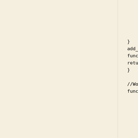
   
   
   
   
   
}

add
func
ret
}

//
fun
   
   
   
   
   
   