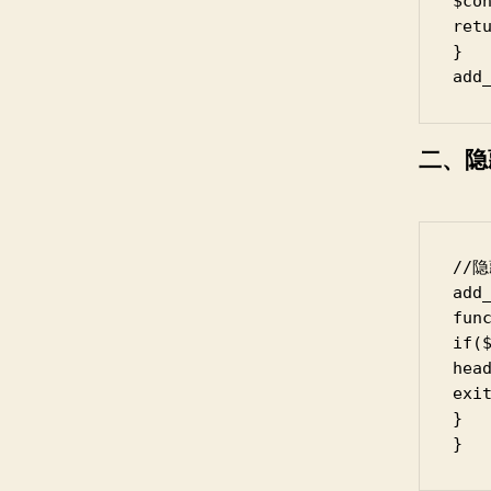
$co
retu
}

add
二、隐
//隐
add
func
if(
head
exit
}

}