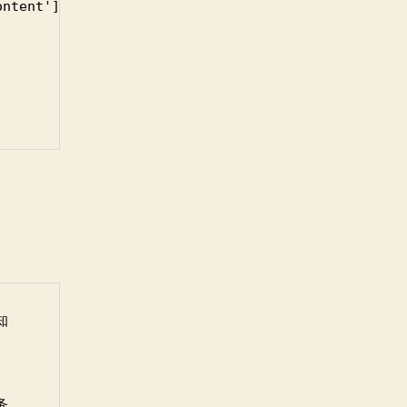
ntent'])) {




