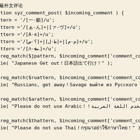
屏蔽外文评论

ction syz_comment_post( $incoming_comment ) {

ttern = '/[一-龥]/u';

attern ='/[ぁ-ん]+|[ァ-ヴ]+/u';

ttern ='/[А-я]+/u';

='/[؟-ض]+|[ط-ل]+|[م-م]+/u';

attern ='/[ก-๛]+/u';

preg_match($jpattern, $incoming_comment['comment_co
die( "Japanese Get out！日本語出て行け！" );

preg_match($ruattern, $incoming_comment['comment_co
die( "Russians, get away！Savage выйти из Русского 
preg_match($arattern, $incoming_comment['comment_co
 "Please do not use Arabic！！من فضلك لا تستخدم اللغة العربية" );

preg_match($thattern, $incoming_comment['comment_co
ie( "Please do not use Thai！กรุณาอย่าใช้ภาษาไทย！" )