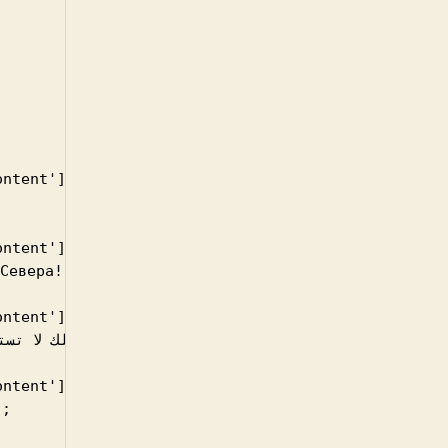
ntent'])){

ntent'])){

Севера!" );

ntent'])){

ntent'])){

;
