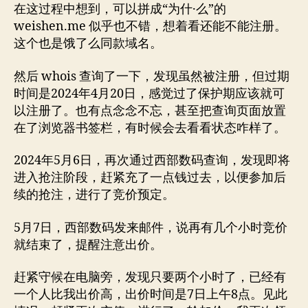
名
在这过程中想到，可以拼成“为什·么”的
抢
weishen.me 似乎也不错，想着看还能不能注册。
注
这个也是饿了么同款域名。
并
成
然后 whois 查询了一下，发现虽然被注册，但过期
功
时间是2024年4月20日，感觉过了保护期应该就可
入
手
以注册了。也有点念念不忘，甚至把查询页面放置
在了浏览器书签栏，有时候会去看看状态咋样了。
2024年5月6日，再次通过西部数码查询，发现即将
进入抢注阶段，赶紧充了一点钱过去，以便参加后
续的抢注，进行了竞价预定。
5月7日，西部数码发来邮件，说再有几个小时竞价
就结束了，提醒注意出价。
赶紧守候在电脑旁，发现只要两个小时了，已经有
一个人比我出价高，出价时间是7日上午8点。见此