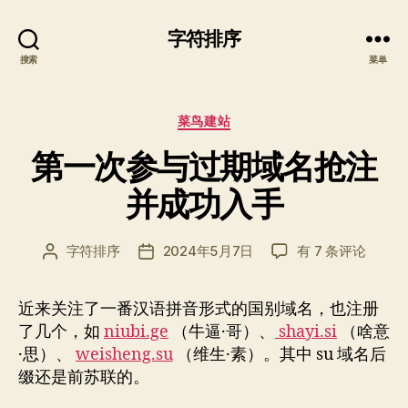
字符排序
搜索
菜单
分
菜鸟建站
类
第一次参与过期域名抢注
并成功入手
第
字符排序
2024年5月7日
有 7 条评论
文
发
一
章
布
次
作
日
近来关注了一番汉语拼音形式的国别域名，也注册
参
者
期
了几个，如
niubi.ge
（牛逼·哥）、
shayi.si
与
（啥意
过
·思）、
weisheng.su
（维生·素）。其中 su 域名后
期
缀还是前苏联的。
域