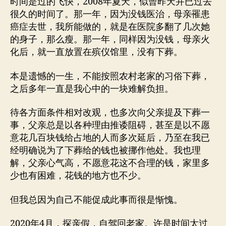
时间是过的飞快，2008年夏天，似曾昨天并已过去
很久的时间了。那一年，因为没钱医治，母亲罹患
癌症去世，我所能做的，就是在医院多翻了几次她
的身子，那么瘦。那一年，同样因为没钱，母亲火
化后，就一直放置在殡仪馆里，没有下葬。
本是遗憾的一生，不能按照农村老家的习俗下葬，
之后多年一直是我心中的一块难解负担。
待各方面条件相对改观，也多次向父亲提及下葬一
事，父亲总是以各种理由推诿阻碍，甚至是以不愿
意花几百块钱给占地的人而多次延后，乃至在我已
经明确说为了下葬给的钱也被挪作他处。我也理
解，父亲心气高，不愿意花这不合理的钱，家里多
少也有困难，花钱的地方也不少。
但我总因为自己不能促成此事而很是惭愧。
2020年4月，探亲假，自驾回老家。许是时间太过