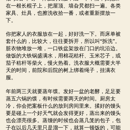
在一根长棍子上，把屋顶、墙旮旯都扫一遍。各类
家具、灶具，也擦洗收拾一番，或者重新摆放一
下。
你把家人的衣服放在一起，好好洗一下。而床单被
套什么的，比较大，往往要拆开，所以叫“拆洗”。
脏衣物堆放一堆，一口铁盆架放在门口的坑沿边。
做饭的大铁锅盛满水，用棉花秸杆、玉米芯子，或
茄子秸杆等柴火，慢火热着。洗衣服大概需要大半
天的时间，前院和后院的树上绑着绳子，挂满衣
服。
年前两三天就要蒸年馍。发好一盆的老酵，足足要
蒸五六锅的馍，有时候需要两天的时间。厨房太
冷，你会把案板什么的放到房间里来。揉好的馒头
要是碰上一个好天气就会发得更好，蒸出来的馒头
也会漂亮很多。蒸馒的时候也会蒸几笼的包子，包
子在以后几天里只是溜一下，就算一顿饭的，可能