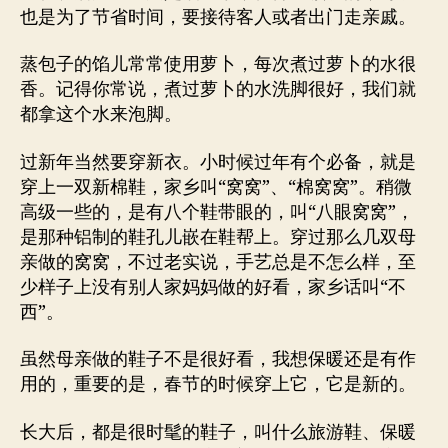
也是为了节省时间，要接待客人或者出门走亲戚。
蒸包子的馅儿常常使用萝卜，每次煮过萝卜的水很
香。记得你常说，煮过萝卜的水洗脚很好，我们就
都拿这个水来泡脚。
过新年当然要穿新衣。小时候过年有个必备，就是
穿上一双新棉鞋，家乡叫“窝窝”、“棉窝窝”。稍微
高级一些的，是有八个鞋带眼的，叫“八眼窝窝”，
是那种铝制的鞋孔儿嵌在鞋帮上。穿过那么几双母
亲做的窝窝，不过老实说，手艺总是不怎么样，至
少样子上没有别人家妈妈做的好看，家乡话叫“不
西”。
虽然母亲做的鞋子不是很好看，我想保暖还是有作
用的，重要的是，春节的时候穿上它，它是新的。
长大后，都是很时髦的鞋子，叫什么旅游鞋、保暖