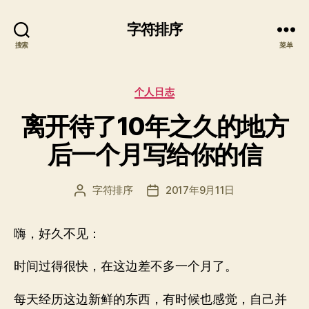
字符排序
搜索
菜单
分
个人日志
类
离开待了10年之久的地方
后一个月写给你的信
字符排序
2017年9月11日
文
发
章
布
作
日
嗨，好久不见：
者
期
时间过得很快，在这边差不多一个月了。
每天经历这边新鲜的东西，有时候也感觉，自己并