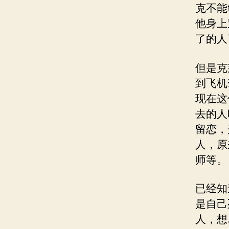
克不能
他身上
了的人
但是克
到飞机
现在这
去的人
留恋，
人，原
师等。
已经知
是自己
人，想