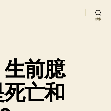
搜索
：生前臆
是死亡和