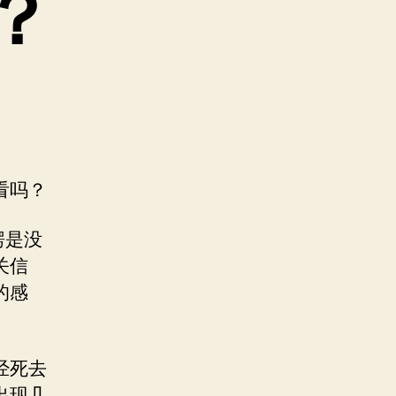
？
看吗？
愣是没
关信
的感
经死去
出现几