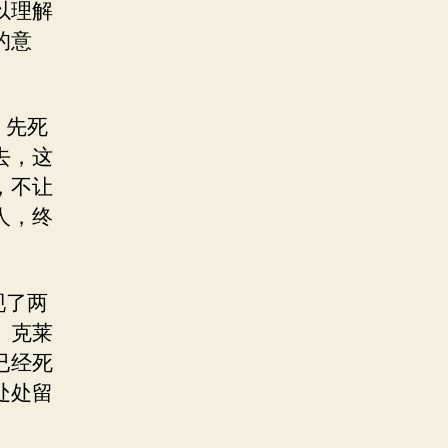
以理解
的意
，先死
去，这
，不让
人，终
现了两
。克莱
已经死
处处留