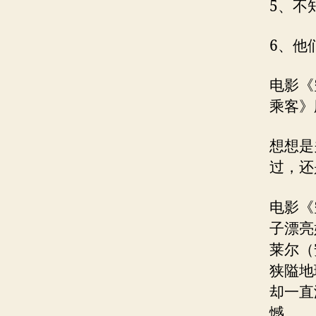
5、不
6、他
电影《
乘客》
想想是
过，还
电影《
子漂亮
莱尔（
狭隘地
却一直
憾。