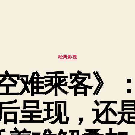
分
经典影视
类
空难乘客》
后呈现，还