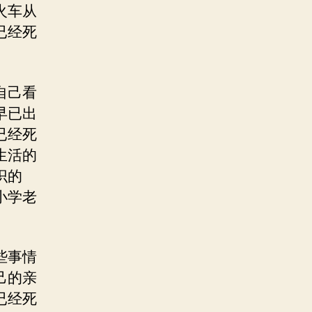
火车从
已经死
自己看
早已出
已经死
生活的
识的
小学老
些事情
己的亲
已经死