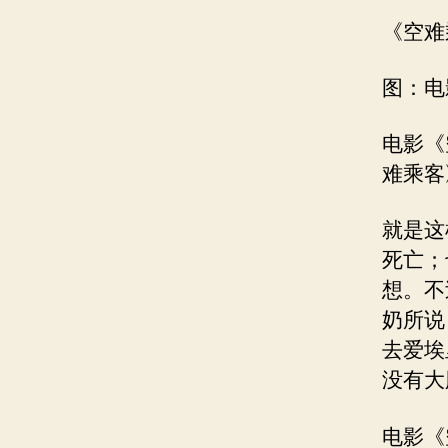
《空难乘
图：电
电影《
难乘客
就是这
死亡；
想。不
奶所说
去爱埃
没有大
电影《