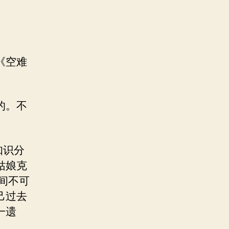
《空难
的。不
知识分
姑娘克
间不可
己过去
一遗