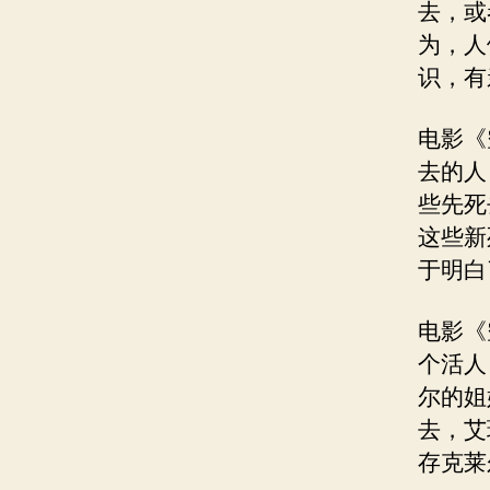
去，或
为，人
识，有
电影《
去的人
些先死
这些新
于明白
电影《
个活人
尔的姐
去，艾
存克莱