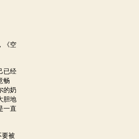
）
，《空
己已经
意畅
尔的奶
大胆地
是一直
不要被