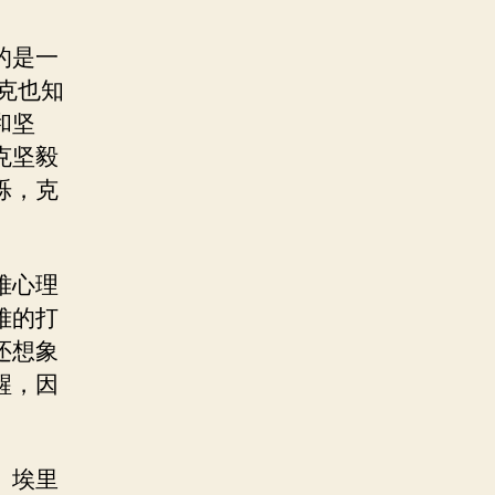
的是一
克也知
和坚
克坚毅
烁，克
难心理
难的打
还想象
醒，因
。埃里