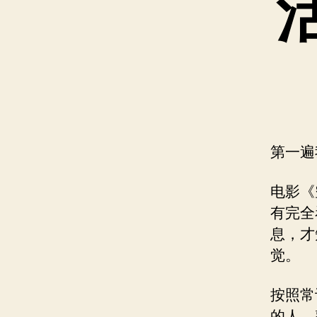
第一遍
电影《
有完全
息，才
觉。
按照常
的人。