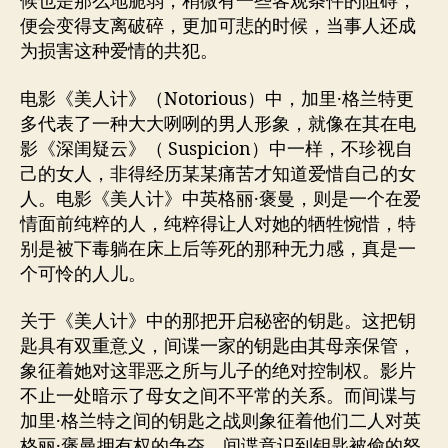
候也是那么地脆弱，稍微有一些客观条件的阻碍，
便会变得支离破碎，更加可悲的时候，当事人还成
为损害这种爱情的共犯。
电影《美人计》（Notorious）中，加里·格兰特更
多代表了一种大大咧咧的男人形象，就像在其在电
影《深闺疑云》（ Suspicion）中一样，不珍视自
己的女人，非得经历某某痛苦才知道爱惜自己的女
人。电影《美人计》中英格丽·褒曼，则是一个在爱
情面前纯粹的人，纯粹得让人对她的牺牲惋惜，特
别是被下毒躺在床上后等死的那种无力感，真是一
个可怜的人儿。
关于《美人计》中的那把开启秘密的钥匙。这把钥
匙具有双重意义，间谍一家的钥匙由其母亲保管，
象征着她对这罪恶之所与儿子的绝对控制权。影片
不止一处暗示了母女之间不平常的关系。而间谍与
加里·格兰特之间的钥匙之战则象征着他们二人对英
格丽·褒曼拥有权的争夺。间谍意识到钥匙被偷的怒