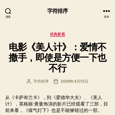
字符排序
搜索
菜单
分
经典影视
类
电影《美人计》：爱情不
撒手，即使是方便一下也
不行
字符排序
2009年4月15日
文
发
章
布
作
日
从《卡萨布兰卡》，到《爱德华大夫》、《美人
者
期
计》，英格丽·褒曼饰演的影片已经观看了三部，目
前来看，《煤气灯下》也是不能够错过的一部。