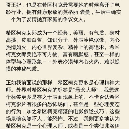
哥王妃，也是在希区柯克最需要她的时候离开了电
影行业。拥有健康形象的英格丽·褒曼，生活中确实
一个为了爱情抛弃家庭的争议女人。
希区柯克女郎成为一个经典，美丽、有气质、身材
高挑、皮肤白皙、知识分子、外表冷艳倨傲、内心
热情如火、内心世界复杂、精神上的高追求。希区
柯克女郎美艳不可方物、富有幽默感，甚至一样的
体型与心理形象－－外表冷漠却内心火热、难以捉
摸的神秘气质。
正如我前面说的那样，希区柯克更多是心理精神大
师。外界对希区柯克的标签是“悬念大师”，我想这
个标签更多是存之于表面现象上的。不卡否认希区
柯克影片有很多的恐怖场面，甚至是一些心理变态
的行为，加之希区柯克精湛的电影叙述技巧，这些
场景确实够吓人，够恐怖。不过，我则更多地认为
希区柯克是一个心理大师，或者是一个类似弗洛伊