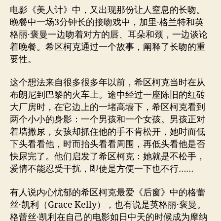
电影《美人计》中，又出现那份让人窒息的长吻。
晚餐中一场3分钟长的接吻戏中，加里·格兰特和英
格丽·褒曼一边吻着对方的唇、耳朵和颈，一边谈论
着晚餐。希区柯克通过一个故事，阐释了长吻的重
要性。
这个想法来自很多很多年以前，希区柯克当时在从
布朗尼到巴黎的火车上。途中经过一座陈旧的红砖
大厂房时，在它边上的一堵高墙下，希区柯克看到
两个小小的身影：一个男孩和一个女孩。男孩正对
着墙撒尿，女孩却抓住他的手不肯松开，她时而低
下头看看他，时而抬头看看周围，再低头看他是否
快尿完了。他们启发了希区柯克：她就是不松手，
爱情不能忍受干扰，即使是方便一下也不行……
有人说内心忧郁的希区柯克最爱《后窗》中的格蕾
丝·凯利（Grace Kelly），也有说是英格丽·褒曼。
格蕾丝·凯利在自己的电影如日中天的时候成为摩纳