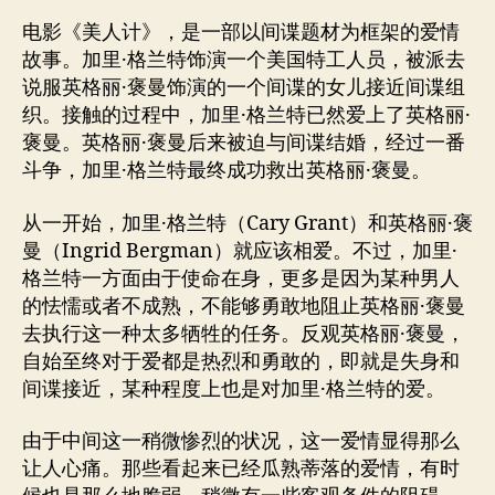
电影《美人计》，是一部以间谍题材为框架的爱情
故事。加里·格兰特饰演一个美国特工人员，被派去
说服英格丽·褒曼饰演的一个间谍的女儿接近间谍组
织。接触的过程中，加里·格兰特已然爱上了英格丽·
褒曼。英格丽·褒曼后来被迫与间谍结婚，经过一番
斗争，加里·格兰特最终成功救出英格丽·褒曼。
从一开始，加里·格兰特（Cary Grant）和英格丽·褒
曼（Ingrid Bergman）就应该相爱。不过，加里·
格兰特一方面由于使命在身，更多是因为某种男人
的怯懦或者不成熟，不能够勇敢地阻止英格丽·褒曼
去执行这一种太多牺牲的任务。反观英格丽·褒曼，
自始至终对于爱都是热烈和勇敢的，即就是失身和
间谍接近，某种程度上也是对加里·格兰特的爱。
由于中间这一稍微惨烈的状况，这一爱情显得那么
让人心痛。那些看起来已经瓜熟蒂落的爱情，有时