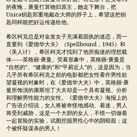
的夜晚，褒曼打算物归原主，她走下舞台，把
Unica钥匙郑重地戴在大师的脖子上，希望这把钥
匙同样能把好运传递给他。
希区柯克总是对金发女子充满着固执的迷恋，而一
直要到《爱德华大夫》（Spellbound，1945）和
《美人计》，希区柯克才找到了他所痴迷的理想载
体——英格丽·褒曼。荧幕形象中，英格丽·褒曼是
“自然的”、“健康的”和“平易近人”的，这是因为，当
几乎所有希区柯克之前的电影都把女性看作男性欲
望凝视的对象时，在《爱德华大夫》中，英格丽·褒
曼所饰演的康斯坦丁大夫却是一个具有凝视、分析
和理解男性能力的女性。《爱德华大夫》海报上的
广告语介绍说，女人将被奇怪地感动、着迷，男人
将受到威胁，这是一个大胆的女人，不惜一切做着
一起冒险的实验，试图挖掘男性心中的阴暗面；这
个被怀疑谋杀的男人！