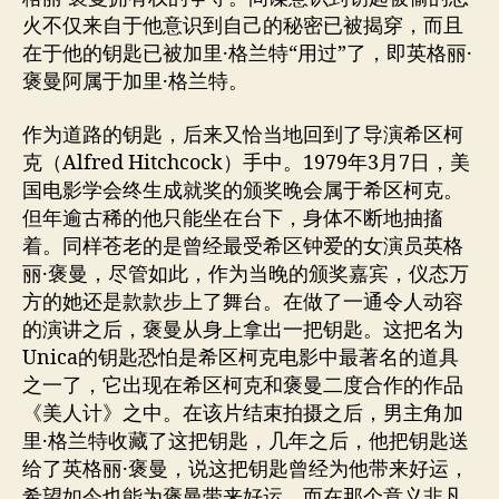
火不仅来自于他意识到自己的秘密已被揭穿，而且
在于他的钥匙已被加里·格兰特“用过”了，即英格丽·
褒曼阿属于加里·格兰特。
作为道路的钥匙，后来又恰当地回到了导演希区柯
克（Alfred Hitchcock）手中。1979年3月7日，美
国电影学会终生成就奖的颁奖晚会属于希区柯克。
但年逾古稀的他只能坐在台下，身体不断地抽搐
着。同样苍老的是曾经最受希区钟爱的女演员英格
丽·褒曼，尽管如此，作为当晚的颁奖嘉宾，仪态万
方的她还是款款步上了舞台。在做了一通令人动容
的演讲之后，褒曼从身上拿出一把钥匙。这把名为
Unica的钥匙恐怕是希区柯克电影中最著名的道具
之一了，它出现在希区柯克和褒曼二度合作的作品
《美人计》之中。在该片结束拍摄之后，男主角加
里·格兰特收藏了这把钥匙，几年之后，他把钥匙送
给了英格丽·褒曼，说这把钥匙曾经为他带来好运，
希望如今也能为褒曼带来好运。而在那个意义非凡