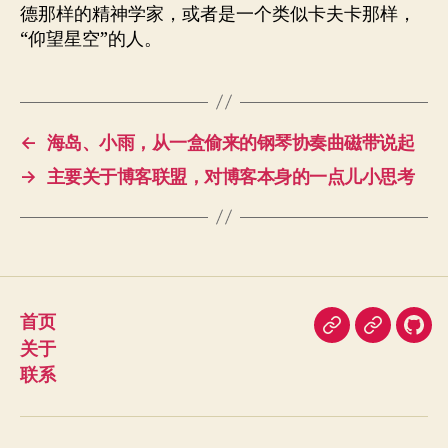
德那样的精神学家，或者是一个类似卡夫卡那样，
“仰望星空”的人。
←
海岛、小雨，从一盒偷来的钢琴协奏曲磁带说起
→
主要关于博客联盟，对博客本身的一点儿小思考
首页
即
豆
我
关于
刻
瓣
在
联系
Git