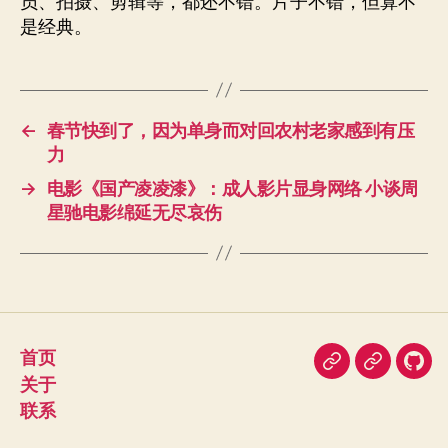
员、拍摄、剪辑等，都还不错。片子不错，但算不
是经典。
←
春节快到了，因为单身而对回农村老家感到有压
力
→
电影《国产凌凌漆》：成人影片显身网络 小谈周
星驰电影绵延无尽哀伤
首页
即
豆
我
关于
刻
瓣
在
联系
Git