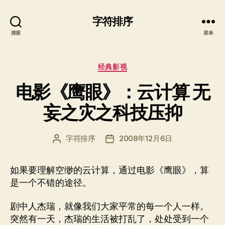
字符排序
搜索
菜单
分
经典影视
类
电影《鹰眼》：云计算 无
妄之灾之科技压抑
字符排序
2008年12月6日
文
发
章
布
作
日
如果要理解空缈的云计算，通过电影《鹰眼》，算
者
期
是一个不错的途径。
剧中人杰瑞，就像我们大家平常的每一个人一样。
突然有一天，杰瑞的生活被打乱了，处处受到一个