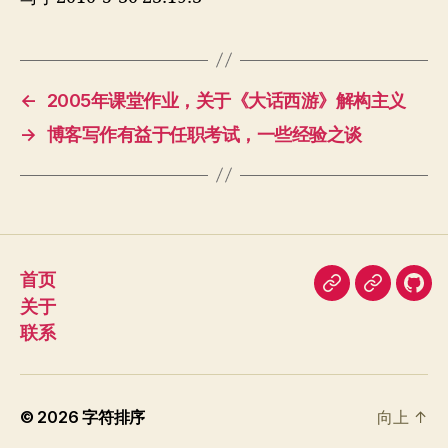
←
2005年课堂作业，关于《大话西游》解构主义
→
博客写作有益于任职考试，一些经验之谈
首页
即
豆
我
关于
刻
瓣
在
联系
Git
© 2026
字符排序
向上
↑