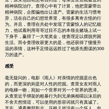
里，原来他自幼患有自闭症，母亲去世后就被送到
精神病院治疗。查理心中有了计算，他把雷蒙带出
精神病院，企图骗他出让遗产。雷蒙的生活习惯奇
异，活在自己的幻想世界里，有很多离奇古怪的行
为。并且，查理在共处中发现了雷蒙惊人的记忆能
力，他试着利用哥哥过目不忘的本领去赌场上试一
下身手，赢得了一大笔奖金，使查理足以摆脱穷困
生活。而令查理收获更大的是，他还获得了慢慢升
温的亲情，这种手足情远远胜过了他原先图谋的300
万的遗产。
感受
毫无疑问的，电影《雨人》对亲情的挖掘是出色
的，而更深的则是对人性的挖掘。查里女友对雨人
的电梯一吻，宛如一个世界对另一个世界的恩泽。
从查里近乎绑架的粗暴行为到兄弟俩相嚅以沫后的
不舍天然情谊，可以使用的形容词就只有真诚了。
其实，通看整部影片，压根儿就没有一个坏人，包