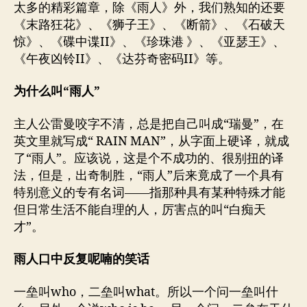
太多的精彩篇章，除《雨人》外，我们熟知的还要
《末路狂花》、《狮子王》、《断箭》、《石破天
惊》、《碟中谍II》、《珍珠港 》、《亚瑟王》、
《午夜凶铃II》、《达芬奇密码II》等。
为什么叫“雨人”
主人公雷曼咬字不清，总是把自己叫成“瑞曼”，在
英文里就写成“ RAIN MAN”，从字面上硬译，就成
了“雨人”。应该说，这是个不成功的、很别扭的译
法，但是，出奇制胜，“雨人”后来竟成了一个具有
特别意义的专有名词——指那种具有某种特殊才能
但日常生活不能自理的人，厉害点的叫“白痴天
才”。
雨人口中反复呢喃的笑话
一垒叫who，二垒叫what。所以一个问一垒叫什