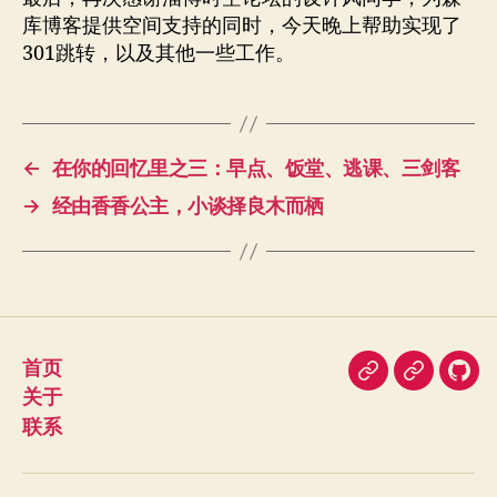
库博客提供空间支持的同时，今天晚上帮助实现了
301跳转，以及其他一些工作。
←
在你的回忆里之三：早点、饭堂、逃课、三剑客
→
经由香香公主，小谈择良木而栖
首页
即
豆
我
关于
刻
瓣
在
联系
Git