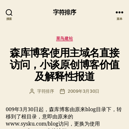
字符排序
搜索
菜单
分
菜鸟建站
类
森库博客使用主域名直接
访问，小谈原创博客价值
及解释性报道
字符排序
2009年3月30日
文
发
章
布
作
日
009年3月30日起，森库博客由原来blog目录下，转
者
期
移到了根目录，意即由原来的
www.sysku.com/blog访问，更换为使用