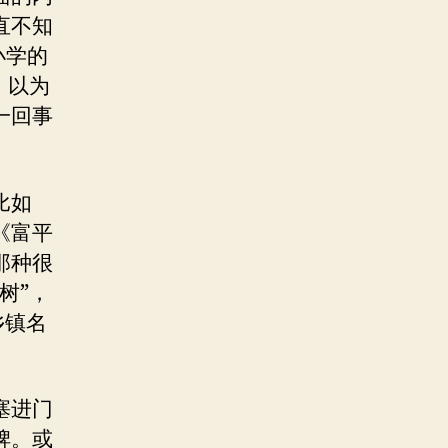
直不知
小学的
，以为
一回事
比如
《富平
那种很
树”，
乡镇名
塞进门
脾。或