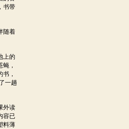
，书带
伴随着
地上的
苍蝇，
的书，
了一趟
课外读
内容已
塑料薄