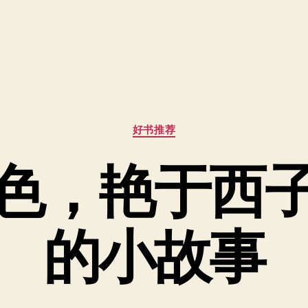
分
好书推荐
类
色，艳于西
的小故事