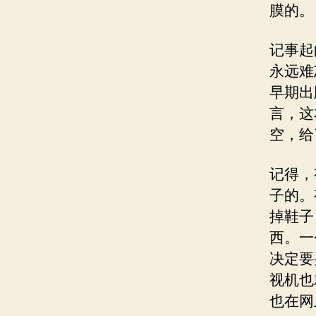
膜的。
记事起
永远难
早期出
言，这
空，给
记得，
子的。
掉鞋子
西。一
决定要
视机也
也在网