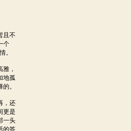
暂且不
一个
情。
高雅，
加地孤
择的。
再，还
间更是
那一头
活的答