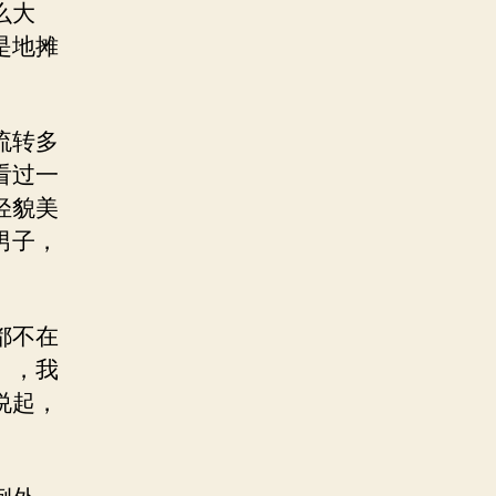
么大
是地摊
流转多
看过一
轻貌美
男子，
都不在
》，我
说起，