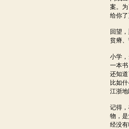
案。为
给你了
回望，
贫瘠、
小学，
一本书
还知道
比如什
江浙地
记得，
物，是
经没有