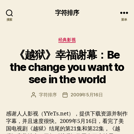
字符排序
搜索
菜单
分
经典影视
类
《越狱》幸福谢幕：Be
the change you want to
see in the world
字符排序
2009年5月16日
文
发
章
布
作
日
感谢人人影视（YYeTs.net），提供下载资源并制作
者
期
字幕，并且速度很快。2009年5月16日，看完了美
国电视剧《越狱》结尾的第21集和第22集，《越