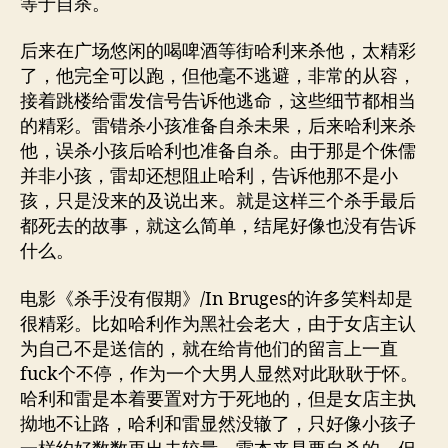
等于自杀。
后来在广场悠闲的喝啤酒等街哈利来杀他，太精彩
了，他完全可以跑，但他毫不逃避，非常的从容，
接着跳楼给雷发信号告诉他逃命，这些细节都相当
的精彩。雷错杀小孩准备自杀未果，后来哈利来杀
他，误杀小孩后哈利也准备自杀。由于那是个侏儒
并非小孩，雷却还想阻止哈利，告诉他那不是小
孩，只是没来的及说出来。就是这样三个杀手最后
都死去的故事，就这么简单，结尾好像也没有告诉
什么。
电影《杀手没有假期》/In Bruges的许多笑料却是
很精彩。比如哈利作为黑社会老大，由于女店主认
为自己不是送信的，就在给肯他们的留言上一直
fuck个不停，作为一个大男人显然对此耿耿于怀。
哈利和雷是本着要置对方于死地的，但是女店主执
拗地不让路，哈利和雷显然没辙了，只好像小孩子