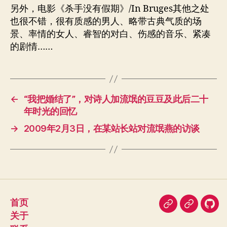
另外，电影《杀手没有假期》/In Bruges其他之处
也很不错，很有质感的男人、略带古典气质的场
景、率情的女人、睿智的对白、伤感的音乐、紧凑
的剧情……
←
“我把婚结了”，对诗人加流氓的豆豆及此后二十
年时光的回忆
→
2009年2月3日，在某站长站对流氓燕的访谈
首页
即
豆
我
关于
刻
瓣
在