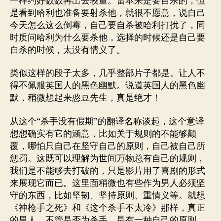
一样约好数数再出去较量。雷本来是要自杀的，但
是看到哈利也准备要射杀他，就很不愿意，说自己
今天怎么这么倒霉，自己要自杀被哈利打扰了，同
时质问哈利为什么要杀他，选择的时候还是自己要
自杀的时候，太没有情义了。
类似这样的段子太多，几乎整部片子都是。让人不
得不佩服英国人的黑色幽默。说道英国人的黑色幽
默，稍微想起来憨豆先生，真是绝才！
从这个“杀手没有假期”的翻译名称谈起，这个意译
想想确实有它的涵意，比如关于规则的不能够颠
覆，哪怕只自己在坚守自己的原则，自己被自己所
惩罚。这既可以理解为世间万物总有自己的规则，
我们是不能够去打破的，只是影片用了喜剧的形式
来展现它而已。这里面稍微也有些作为男人必须坚
守的东西，比如坚韧、坚持原则、重情义等。就想
《神枪手之死》和《这个杀手不太冷》那样，真正
的男人，不管是否为杀手，是有一种自己的原则