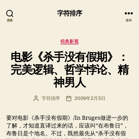
字符排序
搜索
菜单
分
经典影视
类
电影《杀手没有假期》：
完美逻辑、哲学悖论、精
神男人
字符排序
2009年2月3日
文
发
章
布
作
日
要对电影《杀手没有假期》/In Bruges做进一步的
者
期
了解，才知道直译过来的话，应该叫“在布鲁日”，
布鲁日是个地名。不过，既然最先从“杀手没有假